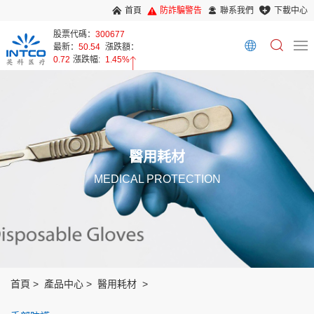
首頁
防詐騙警告
聯系我們
下載中心
股票代碼：
300677
最新：
50.54
漲跌額：
0.72
漲跌幅:
1.45%
醫用耗材
MEDICAL PROTECTION
首頁
產品中心
醫用耗材